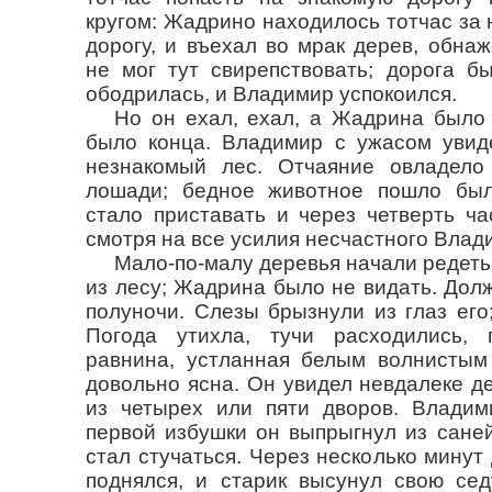
кругом: Жадрино находилось тотчас за 
дорогу, и въехал во мрак дерев, обна
не мог тут свирепствовать; дорога б
ободрилась, и Владимир успокоился.
Но он ехал, ехал, а Жадрина было
было конца. Владимир с ужасом увиде
незнакомый лес. Отчаяние овладело
лошади; бедное животное пошло был
стало приставать и через четверть ч
смотря на все усилия несчастного Влад
Мало-по-малу деревья начали редеть
из лесу; Жадрина было не видать. Дол
полуночи. Слезы брызнули из глаз его;
Погода утихла, тучи расходились,
равнина, устланная белым волнистым
довольно ясна. Он увидел невдалеке д
из четырех или пяти дворов. Владим
первой избушки он выпрыгнул из саней
стал стучаться. Через несколько минут
поднялся, и старик высунул свою сед