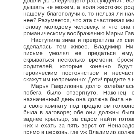
дошли до следующего рассуждения: есл
дышать не можем, а воля жестоких род
нашему благополучию, то нельзя ли нам
нее? Разумеется, что эта счастливая м
голову молодому человеку, и что она
романическому воображению Марьи Гав
Наступила зима и прекратила их сви
сделалась тем живее. Владимир Ни
письме умолял ее предаться ему,
скрываться несколько времени, броси
родителей, которые конечно буду
героическим постоянством и несчас
скажут им непременно: Дети! придите в 
Марья Гавриловна долго колебалас
побега было отвергнуто. Наконец о
назначенный день она должна была не 
в свою комнату под предлогом головн
была в заговоре; обе они должны был
заднее крыльцо, за садом найти готов
них и ехать за пять верст от Ненарад
прямо в церковь, где уж Владимир долж