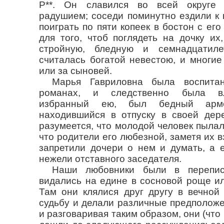
Р**. Он славился во всей округе 
радушием; соседи поминутно ездили к н
поиграть по пяти копеек в бостон с ег
для того, чтоб поглядеть на дочку их
стройную, бледную и семнадцатил
считалась богатой невестою, и многие
или за сыновей.
Марья Гавриловна была воспита
романах, и следственно была вл
избранный ею, был бедный арме
находившийся в отпуску в своей дер
разумеется, что молодой человек пылал
что родители его любезной, заметя их 
запретили дочери о нем и думать, а 
нежели отставного заседателя.
Наши любовники были в перепис
видались на едине в сосновой роще ил
Там они клялися друг другу в вечной
судьбу и делали различные предполож
и разговаривая таким образом, они (что