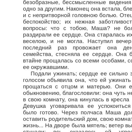
безобразные, бессмысленные видения
одно за другим. Наконец она встала, б
и с непритворной головною болью. Отец
беспокойство; их нежная заботливос
вопросы: что с тобою, Маша? не бо
раздирали ее сердце. Она старалась их
веселою, и не могла. Наступил вечер
последний раз провожает она ден
семейства, стесняла ее сердце. Она 
втайне прощалась со всеми особами, с
ее окружавшими.
Подали ужинать; сердце ее сильно
голосом объявила она, что ей ужинать 
прощаться с отцом и матерью. Они е
обыкновению, благословили: она чуть н
в свою комнату, она кинулась в кресла
Девушка уговаривала ее успокоиться
было готово. Через полчаса Маша до
оставить родительский дом, свою комна
жизнь... На дворе была мятель; ветер вы
стучали; всь еказалось ей угр