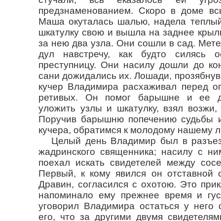
предзнаменованием. Скоро в доме всь
Maшa окуталась шалью, надела теплый 
шкатулку свою и вышла на заднее крыл
за нею два узла. Они сошли в сад. Мете
дул навстречу, как будто силясь о
преступницу. Они насилу дошли до ко
сани дожидались их. Лошади, прозябнув,
кучер Владимира расхаживал перед ог
ретивых. Он помог барышне и ее д
уложить узлы и шкатулку, взял возжи,
Поручив барышню попечению судьбы и
кучера, обратимся к молодому нашему л
Целый день Владимир был в разъез
жадринского священника; насилу с ни
поехал искать свидетелей между сос
Первый, к кому явился он отставной 
Дравин, согласился с охотою. Это прик
напоминало ему прежнее время и гус
уговорил Владимира остаться у него 
его, что за другими двумя свидетелям