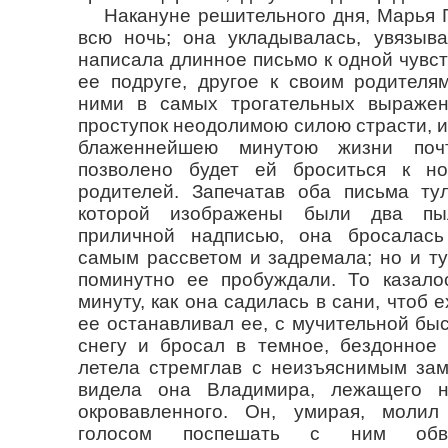
Накануне решительного дня, Марья 
всю ночь; она укладывалась, увязыва
написала длинное письмо к одной чувс
ее подруге, другое к своим родителя
ними в самых трогательных выражен
проступок неодолимою силою страсти, и
блаженнейшею минутою жизни почт
позволено будет ей броситься к н
родителей. Запечатав оба письма тул
которой изображены были два п
приличной надписью, она бросалась
самым рассветом и задремала; но и т
поминутно ее пробуждали. То казало
минуту, как она садилась в сани, чтоб е
ее останавливал ее, с мучительной бы
снегу и бросал в темное, бездонное 
летела стремглав с неизъяснимым зам
видела она Владимира, лежащего на
окровавленного. Он, умирая, молил
голосом поспешать с ним обвен