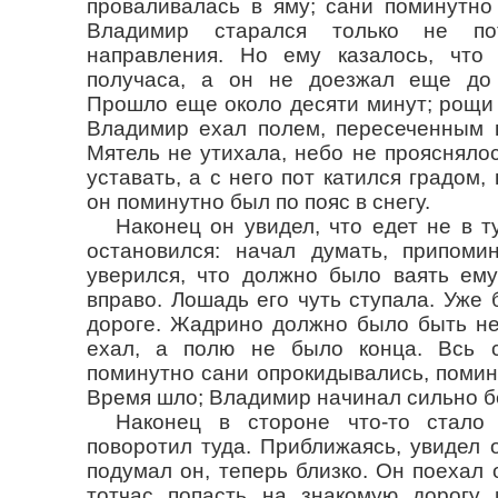
проваливалась в яму; сани поминутно
Владимир старался только не пот
направления. Но ему казалось, что
получаса, а он не доезжал еще до
Прошло еще около десяти минут; рощи 
Владимир ехал полем, пересеченным г
Мятель не утихала, небо не проясняло
уставать, а с него пот катился градом, 
он поминутно был по пояс в снегу.
Наконец он увидел, что едет не в т
остановился: начал думать, припомин
уверился, что должно было ваять ему
вправо. Лошадь его чуть ступала. Уже 
дороге. Жадрино должно было быть не
ехал, а полю не было конца. Всь с
поминутно сани опрокидывались, помин
Время шло; Владимир начинал сильно б
Наконец в стороне что-то стало
поворотил туда. Приближаясь, увидел о
подумал он, теперь близко. Он поехал 
тотчас попасть на знакомую дорогу