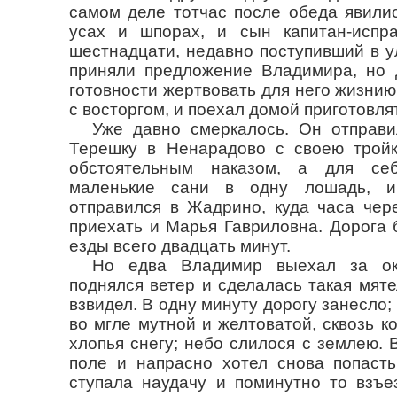
самом деле тотчас после обеда явили
усах и шпорах, и сын капитан-испра
шестнадцати, недавно поступивший в у
приняли предложение Владимира, но 
готовности жертвовать для него жизнию
с восторгом, и поехал домой приготовля
Уже давно смеркалось. Он отправи
Терешку в Ненарадово с своею трой
обстоятельным наказом, а для се
маленькие сани в одну лошадь, и
отправился в Жадрино, куда часа чер
приехать и Марья Гавриловна. Дорога 
езды всего двадцать минут.
Но едва Владимир выехал за ок
поднялся ветер и сделалась такая мяте
взвидел. В одну минуту дорогу занесло;
во мгле мутной и желтоватой, сквозь к
хлопья снегу; небо слилося с землею. 
поле и напрасно хотел снова попасть
ступала наудачу и поминутно то взъе