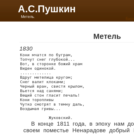
А.С.Пушкин
Метель.
Био
Метель
1830
Кони мчатся по буграм,

Топчут снег глубокой...

Вот, в сторонке божий храм

Виден одинокой.

.............

Вдруг метелица кругом;

Снег валит клоками;

Черный вран, свистя крылом,

Вьется над санями;

Вещий стон гласит печаль!

Кони торопливы

Чутко смотрят в темну даль,

Воздымая гривы... 

В конце 1811 года, в эпоху нам д
своем поместье Ненарадове добрый 