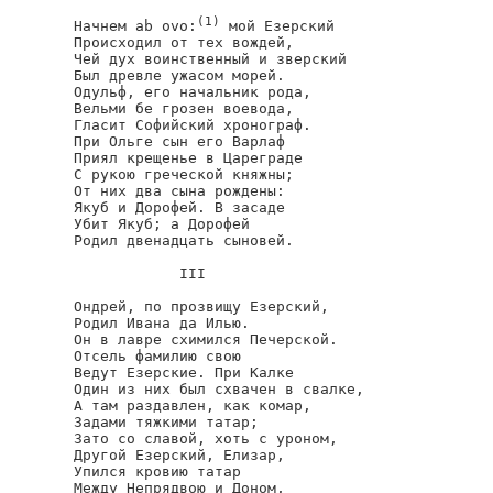
(1)
Начнем ab ovo:
 мой Езерский

Происходил от тех вождей,

Чей дух воинственный и зверский

Был древле ужасом морей.

Одульф, его начальник рода,

Вельми бе грозен воевода,

Гласит Софийский хронограф.

При Ольге сын его Варлаф

Приял крещенье в Цареграде

С рукою греческой княжны;

От них два сына рождены:

Якуб и Дорофей. В засаде

Убит Якуб; а Дорофей

Родил двенадцать сыновей.

            III

Ондрей, по прозвищу Езерский,

Родил Ивана да Илью.

Он в лавре схимился Печерской.

Отсель фамилию свою

Ведут Езерские. При Калке

Один из них был схвачен в свалке,

А там раздавлен, как комар,

Задами тяжкими татар;

Зато со славой, хоть с уроном,

Другой Езерский, Елизар,

Упился кровию татар

Между Непрядвою и Доном,
