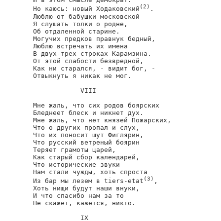
(2)
Но каюсь: новый Ходаковский
.

Люблю от бабушки московской

Я слушать толки о родне,

Об отдаленной старине.

Могучих предков правнук бедный,

Люблю встречать их имена

В двух-трех строках Карамзина.

От этой слабости безвредной,

Как ни старался, - видит бог, -

Отвыкнуть я никак не мог.

            VIII

Мне жаль, что сих родов боярских

Бледнеет блеск и никнет дух.

Мне жаль, что нет князей Пожарских,

Что о других пропал и слух,

Что их поносит шут Фиглярин,

Что русский ветреный боярин

Теряет грамоты царей,

Как старый сбор календарей,

Что исторические звуки

Нам стали чужды, хоть спроста

(3)
Из бар мы лезем в tiers-etat
,

Хоть нищи будут наши внуки,

И что спасибо нам за то

Не скажет, кажется, никто.

            IX
