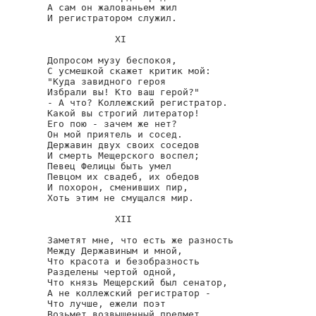
А сам он жалованьем жил

И регистратором служил.

            XI

Допросом музу беспокоя,

С усмешкой скажет критик мой:

"Куда завидного героя

Избрали вы! Кто ваш герой?"

- А что? Коллежский регистратор.

Какой вы строгий литератор!

Его пою - зачем же нет?

Он мой приятель и сосед.

Державин двух своих соседов

И смерть Мещерского воспел;

Певец Фелицы быть умел

Певцом их свадеб, их обедов

И похорон, сменивших пир,

Хоть этим не смущался мир.

            XII

Заметят мне, что есть же разность

Между Державиным и мной,

Что красота и безобразность

Разделены чертой одной,

Что князь Мещерский был сенатор,

А не коллежский регистратор -

Что лучше, ежели поэт

Возьмет возвышенный предмет,
