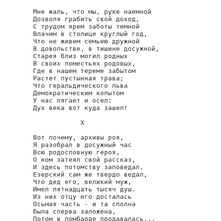
Мне жаль, что мы, руке наемной

Дозволя грабить свой доход,

С трудом ярем заботы темной

Влачим в столице круглый год,

Что не живем семьею дружной

В довольстве, в тишине досужной,

Старея близ могил родных

В своих поместьях родовых,

Где в нашем тереме забытом

Растет пустынная трава;

Что геральдического льва

Демократическим копытом

У нас лягает и осел:

Дух века вот куда зашел!

            Х

Вот почему, архивы роя,

Я разобрал в досужный час

Всю родословную героя,

О ком затеял свой рассказ,

И здесь потомству заповедал.

Езерский сам же твердо ведал,

Что дед его, великий муж,

Имел пятнадцать тысяч душ.

Из них отцу его досталась

Осьмая часть - и та сполна

Была сперва заложена,

Потом в ломбарде продавалась...
