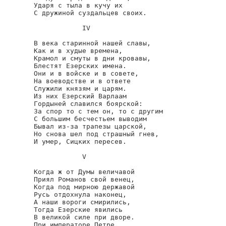
Ударя с тыла в кучу их

С дружиной суздальцев своих.

            IV

В века старинной нашей славы,

Как и в худые времена,

Крамол и смуты в дни кровавы,

Блестят Езерских имена.

Они и в войске и в совете,

На воеводстве и в ответе

Служили князям и царям.

Из них Езерский Варлаам

Гордыней славился боярской:

За спор то с тем он, то с другим

С большим бесчестьем выводим

Бывал из-за трапезы царской,

Но снова шел под страшный гнев,

И умер, Сицких пересев.

            V

Когда ж от Думы величавой

Приял Романов свой венец,

Когда под мирною державой

Русь отдохнула наконец,

А наши вороги смирились,

Тогда Езерские явились

В великой силе при дворе.

При императоре Петре...
