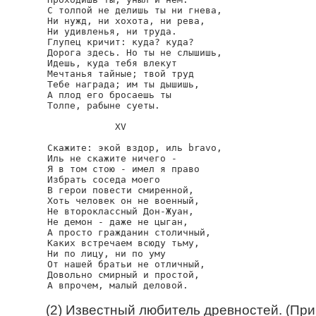
С толпой не делишь ты ни гнева,

Ни нужд, ни хохота, ни рева,

Ни удивленья, ни труда.

Глупец кричит: куда? куда?

Дорога здесь. Но ты не слышишь,

Идешь, куда тебя влекут

Мечтанья тайные; твой труд

Тебе награда; им ты дышишь,

А плод его бросаешь ты

Толпе, рабыне суеты.

            XV

Скажите: экой вздор, иль bravo,

Иль не скажите ничего -

Я в том стою - имел я право

Избрать соседа моего

В герои повести смиренной,

Хоть человек он не военный,

Не второклассный Дон-Жуан,

Не демон - даже не цыган,

А просто гражданин столичный,

Каких встречаем всюду тьму,

Ни по лицу, ни по уму

От нашей братьи не отличный,

Довольно смирный и простой,

А впрочем, малый деловой.

(2) Известный любитель древностей. (При