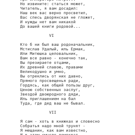
Но извините: статься может,

Читатель, я вам досадил:

Наш век вас верно просветил,

Вас спесь дворянская не гложет,

И нужды нет вам никакой

До вашей книги родовой...

            VI

Кто б ни был ваш родоначальник,

Мстислав Удалый, иль Ермак,

Или Митюшка целовальник,

Вам все равно - конечно так,

Вы презираете отцами,

Их древней славою, правами

Великодушно и умно,

Вы отреклись от них давно,

Прямого просвещенья ради,

Гордясь, как общей пользы друг,

Ценою собственных заслуг,

Звездой двоюродного дяди,

Иль приглашением на бал

Туда, где дед ваш не бывал.

            VII

Я сам - хоть в книжках и словесно

Собратья надо мной трунят -

Я мещанин, как вам известно,

И в этом смысле демократ.
