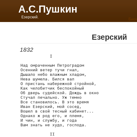
А.С.Пушкин
Езерский.
Био
Езерский
1832
            I

Над омраченным Петроградом

Осенний ветер тучи гнал,

Дышало небо влажным хладом,

Нева шумела. Бился вал

О пристань набережной стройной,

Как челобитчик беспокойный

Об дверь судейской. Дождь в окно

Стучал печально. Уж темно

Все становилось. В это время

Иван Езерский, мой сосед,

Вошел в свой тесный кабинет...

Однако ж род его, и племя,

И чин, и службу, и года

Вам знать не худо, господа.

            II
