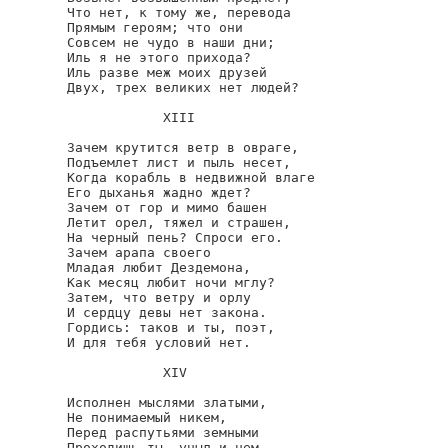
Что нет, к тому же, перевода

Прямым героям; что они

Совсем не чудо в наши дни;

Иль я не этого прихода?

Иль разве меж моих друзей

Двух, трех великих нет людей?

            ХIII

Зачем крутится ветр в овраге,

Подъемлет лист и пыль несет,

Когда корабль в недвижной влаге

Его дыханья жадно ждет?

Зачем от гор и мимо башен

Летит орел, тяжел и страшен,

На черный пень? Спроси его.

Зачем арапа своего

Младая любит Дездемона,

Как месяц любит ночи мглу?

Затем, что ветру и орлу

И сердцу девы нет закона.

Гордись: таков и ты, поэт,

И для тебя условий нет.

            XIV

Исполнен мыслями златыми,

Не понимаемый никем,

Перед распутьями земными

Проходишь ты, уныл и нем.
