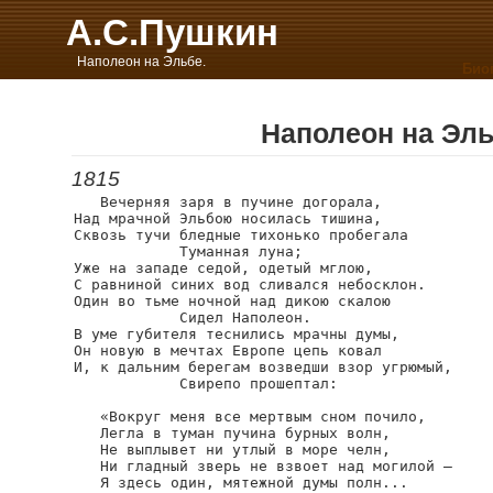
А.С.Пушкин
Наполеон на Эльбе.
Био
Наполеон на Эл
1815
   Вечерняя заря в пучине догорала,

Над мрачной Эльбою носилась тишина,

Сквозь тучи бледные тихонько пробегала

            Туманная луна;

Уже на западе седой, одетый мглою,

С равниной синих вод сливался небосклон.

Один во тьме ночной над дикою скалою

            Сидел Наполеон.

В уме губителя теснились мрачны думы,

Он новую в мечтах Европе цепь ковал

И, к дальним берегам возведши взор угрюмый,

            Свирепо прошептал:

   «Вокруг меня все мертвым сном почило,

   Легла в туман пучина бурных волн,

   Не выплывет ни утлый в море челн,

   Ни гладный зверь не взвоет над могилой —

   Я здесь один, мятежной думы полн...
