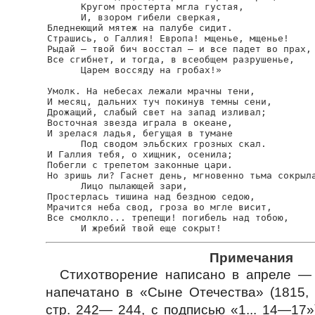
      Кругом простерта мгла густая,

      И, взором гибели сверкая,

Бледнеющий мятеж на палубе сидит.

Страшись, о Галлия! Европа! мщенье, мщенье!

Рыдай — твой бич восстал — и все падет во прах,

Все сгибнет, и тогда, в всеобщем разрушенье,

      Царем воссяду на гробах!»

Умолк. На небесах лежали мрачны тени,

И месяц, дальних туч покинув темны сени,

Дрожащий, слабый свет на запад изливал;

Восточная звезда играла в океане,

И зрелася ладья, бегущая в тумане

      Под сводом эльбских грозных скал.

И Галлия тебя, о хищник, осенила;

Побегли с трепетом законные цари.

Но зришь ли? Гаснет день, мгновенно тьма сокрыла
      Лицо пылающей зари,

Простерлась тишина над бездною седою,

Мрачится неба свод, гроза во мгле висит,

Все смолкло... трепещи! погибель над тобою,

Примечания
Стихотворение написано в апреле — 
напечатано в «Сыне Отечества» (1815,
стр. 242— 244, с подписью «1... 14—17»