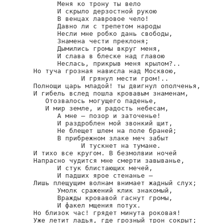
      Меня ко трону ты вело

      И скрыло дерзостной рукою

      В венцах лавровое чело!

      Давно ли с трепетом народы

      Несли мне робко дань свободы,

      Знамена чести преклоня;

      Дымились громы вкруг меня,

      И слава в блеске над главою

      Неслась, прикрыв меня крылом?..

Но туча грозная нависла над Москвою,

            И грянул мести гром!..

Полнощи царь младой! ты двигнул ополченья,

И гибель вслед пошла кровавым знаменам,

   Отозвалось могущего паденье,

   И мир земле, и радость небесам,

      А мне — позор и заточенье!

      И раздроблен мой звонкий щит,

      Не блещет шлем на поле браней;

      В прибрежном злаке меч забыт

            И тускнет на тумане.

И тихо все кругом. В безмолвии ночей

Напрасно чудится мне смерти завыванье,

      И стук блистающих мечей,

      И падших ярое стенанье —

Лишь плещущим волнам внимает жадный слух;

      Умолк сражений клик знакомый,

      Вражды кровавой гаснут громы,

      И факел мщения потух.

Но близок час! грядет минута роковая!

Уже летит ладья, где грозный трон сокрыт;
