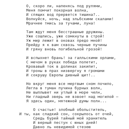
   О, скоро ли, напенясь под рулями,

   Меня помчит покорная волна,

   И спящих вод прервется тишина?..

   Волнуйся, ночь, над эльбскими скалами!

   Мрачнее тмись за тучами, луна!

   Там ждут меня бесстрашные дружины.

   Уже сошлись, уже сомкнуты в строй!

   Уж мир лежит в оковах предо мной!

   Прейду я к вам сквозь черные пучины

   И гряну вновь погибельной грозой!

   И вспыхнет брань! за галльскими орлами,

   С мечом в руках победа полетит,

   Кровавый ток в долинах закипит,

   И троны в прах низвергну я громами

   И сокрушу Европы дивный щит!..

   Но вкруг меня все мертвым сном почило,

   Легла в туман пучина бурных волн,

   Не выплывет ни утлый в море челн,

   Ни гладный зверь не взвоет над могилой —

   Я здесь один, мятежной думы полн...

      О счастье! злобный обольститель,

И ты, как сладкий сон, сокрылось от очей,

      Средь бурей тайный мой хранитель

      И верный пестун с юных дней!

      Давно ль невидимой стезею
